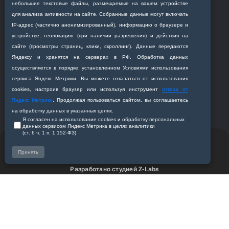
небольшие текстовые файлы, размещаемые на вашем устройстве
для анализа активности на сайте. Собранные данные могут включать
IP‑адрес (частично анонимизированный), информацию о браузере и
Приемная комиссия
устройстве, геолокацию (при наличии разрешения) и действия на
Благовещенск, ул. Горького, 95
сайте (просмотры страниц, клики, скроллинг). Данные передаются
+7 (4162) 319‒016
Яндексу и хранятся на серверах в РФ. Обработка данных
abitur@amursma.su
осуществляется в порядке, установленном Условиями использования
сервиса Яндекс Метрики. Вы можете отказаться от использования
Сведения об образовательной
cookies, настроив браузер или используя инструмент
отказа от
организации
Яндекс Метрики
. Продолжая пользоваться сайтом, вы соглашаетесь
на обработку данных в указанных целях.
Я согласен на использование cookies и обработку персональных
данных сервисом Яндекс Метрика в целях аналитики
(ст. 6 ч. 1 п. 1 152‑ФЗ)
© 2011-2026 ФГБОУ ВО Амурская государственная
медицинская академия
Принять
Разработано студией
Z-Labs