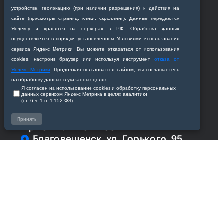
устройстве, геолокацию (при наличии разрешения) и действия на
Сотрудникам
сайте (просмотры страниц, клики, скроллинг). Данные передаются
Яндексу и хранятся на серверах в РФ. Обработка данных
Академия
осуществляется в порядке, установленном Условиями использования
сервиса Яндекс Метрики. Вы можете отказаться от использования
cookies, настроив браузер или используя инструмент
отказа от
Кафедры
Яндекс Метрики
. Продолжая пользоваться сайтом, вы соглашаетесь
на обработку данных в указанных целях.
Я согласен на использование cookies и обработку персональных
данных сервисом Яндекс Метрика в целях аналитики
(ст. 6 ч. 1 п. 1 152‑ФЗ)
Принять
Приемная комиссия
Благовещенск, ул. Горького, 95
+7 (4162) 319‒016
abitur@amursma.su
Сведения об образовательной
организации