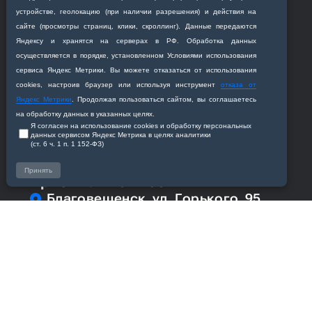
устройстве, геолокацию (при наличии разрешения) и действия на
Сотрудникам
сайте (просмотры страниц, клики, скроллинг). Данные передаются
Яндексу и хранятся на серверах в РФ. Обработка данных
Академия
осуществляется в порядке, установленном Условиями использования
сервиса Яндекс Метрики. Вы можете отказаться от использования
cookies, настроив браузер или используя инструмент
отказа от
Кафедры
Яндекс Метрики
. Продолжая пользоваться сайтом, вы соглашаетесь
на обработку данных в указанных целях.
Я согласен на использование cookies и обработку персональных
данных сервисом Яндекс Метрика в целях аналитики
(ст. 6 ч. 1 п. 1 152‑ФЗ)
Принять
Приемная комиссия
Благовещенск, ул. Горького, 95
+7 (4162) 319‒016
abitur@amursma.su
Сведения об образовательной
организации