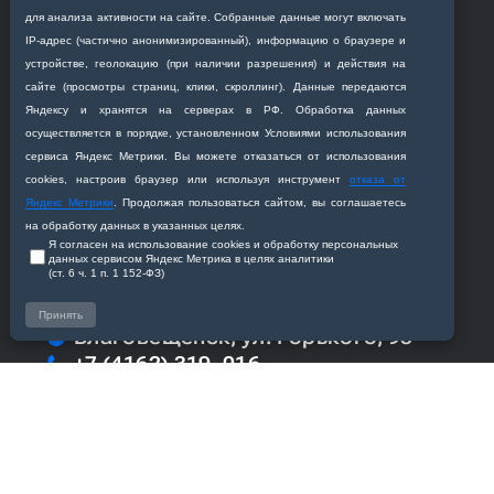
для анализа активности на сайте. Собранные данные могут включать
IP‑адрес (частично анонимизированный), информацию о браузере и
Сотрудникам
устройстве, геолокацию (при наличии разрешения) и действия на
сайте (просмотры страниц, клики, скроллинг). Данные передаются
Академия
Яндексу и хранятся на серверах в РФ. Обработка данных
осуществляется в порядке, установленном Условиями использования
сервиса Яндекс Метрики. Вы можете отказаться от использования
Кафедры
cookies, настроив браузер или используя инструмент
отказа от
Яндекс Метрики
. Продолжая пользоваться сайтом, вы соглашаетесь
на обработку данных в указанных целях.
Я согласен на использование cookies и обработку персональных
данных сервисом Яндекс Метрика в целях аналитики
(ст. 6 ч. 1 п. 1 152‑ФЗ)
Приемная комиссия
Принять
Благовещенск, ул. Горького, 95
+7 (4162) 319‒016
abitur@amursma.su
Сведения об образовательной
организации