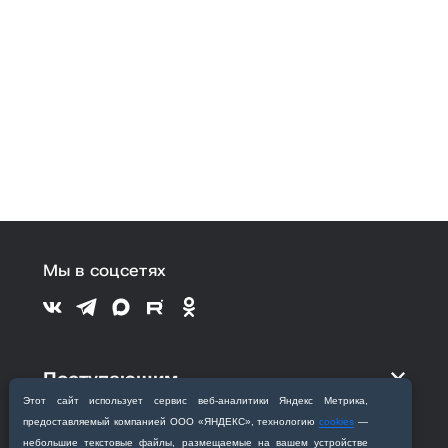
Мы в соцсетях
Поступающим
Этот сайт использует сервис веб‑аналитики Яндекс Метрика,
предоставляемый компанией ООО «ЯНДЕКС», технологию
cookies
—
Обучающимся
небольшие текстовые файлы, размещаемые на вашем устройстве