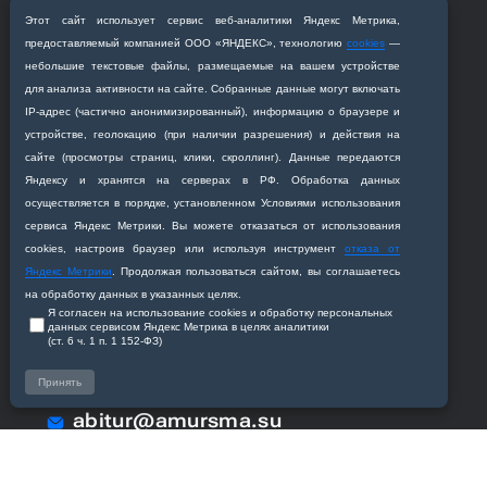
Обучающимся
Этот сайт использует сервис веб‑аналитики Яндекс Метрика,
предоставляемый компанией ООО «ЯНДЕКС», технологию
cookies
—
небольшие текстовые файлы, размещаемые на вашем устройстве
Сотрудникам
для анализа активности на сайте. Собранные данные могут включать
IP‑адрес (частично анонимизированный), информацию о браузере и
устройстве, геолокацию (при наличии разрешения) и действия на
Академия
сайте (просмотры страниц, клики, скроллинг). Данные передаются
Яндексу и хранятся на серверах в РФ. Обработка данных
Кафедры
осуществляется в порядке, установленном Условиями использования
сервиса Яндекс Метрики. Вы можете отказаться от использования
cookies, настроив браузер или используя инструмент
отказа от
Яндекс Метрики
. Продолжая пользоваться сайтом, вы соглашаетесь
на обработку данных в указанных целях.
Я согласен на использование cookies и обработку персональных
данных сервисом Яндекс Метрика в целях аналитики
Приемная комиссия
(ст. 6 ч. 1 п. 1 152‑ФЗ)
Благовещенск, ул. Горького, 95
Принять
+7 (4162) 319‒016
abitur@amursma.su
Сведения об образовательной
организации