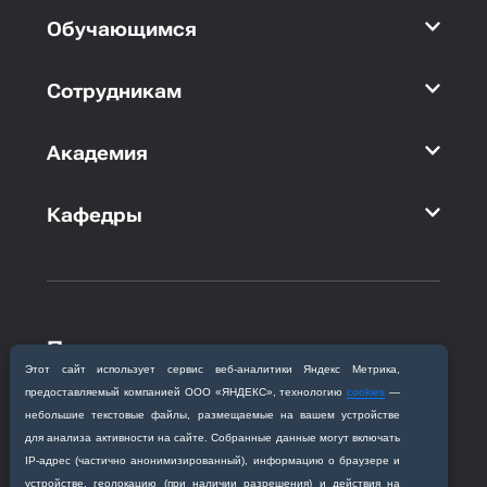
Обучающимся
Сотрудникам
Академия
Кафедры
Приемная комиссия
Этот сайт использует сервис веб‑аналитики Яндекс Метрика,
Благовещенск, ул. Горького, 95
предоставляемый компанией ООО «ЯНДЕКС», технологию
cookies
—
+7 (4162) 319‒016
небольшие текстовые файлы, размещаемые на вашем устройстве
abitur@amursma.su
для анализа активности на сайте. Собранные данные могут включать
Сведения об образовательной
IP‑адрес (частично анонимизированный), информацию о браузере и
организации
устройстве, геолокацию (при наличии разрешения) и действия на