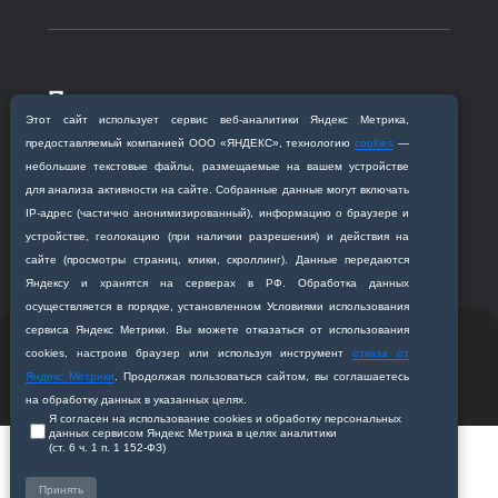
Приемная комиссия
Этот сайт использует сервис веб‑аналитики Яндекс Метрика,
Благовещенск, ул. Горького, 95
предоставляемый компанией ООО «ЯНДЕКС», технологию
cookies
—
+7 (4162) 319‒016
небольшие текстовые файлы, размещаемые на вашем устройстве
abitur@amursma.su
для анализа активности на сайте. Собранные данные могут включать
Сведения об образовательной
IP‑адрес (частично анонимизированный), информацию о браузере и
организации
устройстве, геолокацию (при наличии разрешения) и действия на
сайте (просмотры страниц, клики, скроллинг). Данные передаются
Яндексу и хранятся на серверах в РФ. Обработка данных
осуществляется в порядке, установленном Условиями использования
сервиса Яндекс Метрики. Вы можете отказаться от использования
© 2011-2026 ФГБОУ ВО Амурская государственная
cookies, настроив браузер или используя инструмент
отказа от
медицинская академия
Яндекс Метрики
. Продолжая пользоваться сайтом, вы соглашаетесь
Разработано студией
Z-Labs
на обработку данных в указанных целях.
Я согласен на использование cookies и обработку персональных
данных сервисом Яндекс Метрика в целях аналитики
(ст. 6 ч. 1 п. 1 152‑ФЗ)
Принять