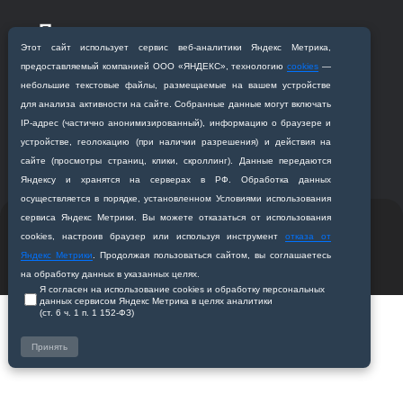
Приемная комиссия
Благовещенск, ул. Горького, 95
Этот сайт использует сервис веб‑аналитики Яндекс Метрика,
предоставляемый компанией ООО «ЯНДЕКС», технологию
cookies
—
+7 (4162) 319‒016
небольшие текстовые файлы, размещаемые на вашем устройстве
abitur@amursma.su
для анализа активности на сайте. Собранные данные могут включать
Сведения об образовательной
IP‑адрес (частично анонимизированный), информацию о браузере и
организации
устройстве, геолокацию (при наличии разрешения) и действия на
сайте (просмотры страниц, клики, скроллинг). Данные передаются
Яндексу и хранятся на серверах в РФ. Обработка данных
осуществляется в порядке, установленном Условиями использования
сервиса Яндекс Метрики. Вы можете отказаться от использования
© 2011-2026 ФГБОУ ВО Амурская государственная
cookies, настроив браузер или используя инструмент
отказа от
медицинская академия
Яндекс Метрики
. Продолжая пользоваться сайтом, вы соглашаетесь
Разработано студией
Z-Labs
на обработку данных в указанных целях.
Я согласен на использование cookies и обработку персональных
данных сервисом Яндекс Метрика в целях аналитики
(ст. 6 ч. 1 п. 1 152‑ФЗ)
Принять