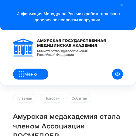
Информация Минздрава России о работе телефона
доверия по вопросам коррупции.
Меню
Главная
Новости
События
Амурская медакадемия стала
членом Ассоциации
РОСМЕДОБР