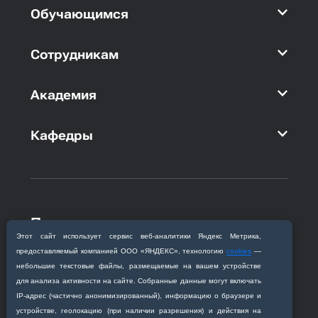
Обучающимся
Сотрудникам
Академия
Кафедры
Приемная комиссия
Этот сайт использует сервис веб‑аналитики Яндекс Метрика,
Благовещенск, ул. Горького, 95
предоставляемый компанией ООО «ЯНДЕКС», технологию
cookies
—
+7 (4162) 319‒016
небольшие текстовые файлы, размещаемые на вашем устройстве
abitur@amursma.su
для анализа активности на сайте. Собранные данные могут включать
Сведения об образовательной
IP‑адрес (частично анонимизированный), информацию о браузере и
организации
устройстве, геолокацию (при наличии разрешения) и действия на