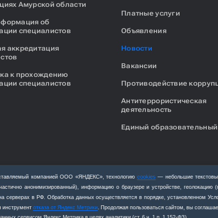
циях Амурской области
Платные услуги
нформация об
ации специалистов
Объявления
я аккредитация
Новости
стов
Вакансии
ка к прохождению
ации специалистов
Противодействие корруп
Антитеррористическая
деятельность
Единый образовательный
едоставляемый компанией ООО «ЯНДЕКС», технологию
cookies
— небольшие текстовы
(частично анонимизированный), информацию о браузере и устройстве, геолокацию 
я на серверах в РФ. Обработка данных осуществляется в порядке, установленном Ус
уя инструмент
отказа от Яндекс Метрики
. Продолжая пользоваться сайтом, вы соглашае
нных сервисом Яндекс Метрика в целях аналитики (ст. 6 ч. 1 п. 1 152‑ФЗ)