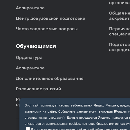
организа
Аспирантура
Общая и
Центр довузовской подготовки
аккредит
Часто задаваемые вопросы
Первична
специали
Подготов
Обучающимся
аккредит
Ординатура
Аспирантура
Дополнительное образование
Расписание занятий
Расписание занятий аспирантов,
ординаторов
Этот сайт использует сервис веб‑аналитики Яндекс Метрика, пр
активности на сайте. Собранные данные могут включать IP‑адрес 
страниц, клики, скроллинг). Данные передаются Яндексу и хранятс
отказаться от использования cookies, настроив браузер или использ
Я согласен на использование cookies и обработку персональных да