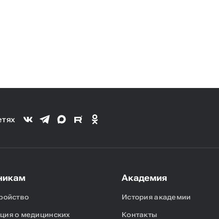
етях
никам
Академия
ройство
История академии
ия о медицинских
Контакты