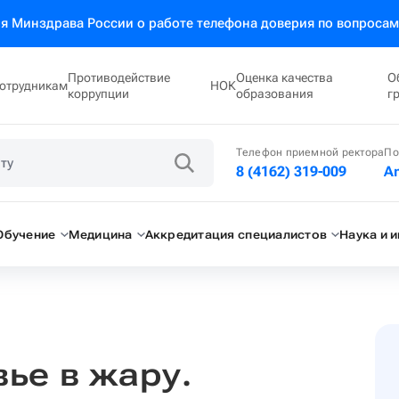
 Минздрава России о работе телефона доверия по вопросам
Противодействие
Оценка качества
О
отрудникам
НОК
коррупции
образования
г
Телефон приемной ректора
По
8 (4162) 319-009
A
Обучение
Медицина
Аккредитация специалистов
Наука и 
ье в жару.