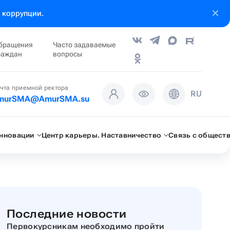
 коррупции.
бращения
Часто задаваемые
раждан
вопросы
чта приемной ректора
RU
murSMA@AmurSMA.su
инновации
Центр карьеры. Наставничество
Связь с общест
Последние новости
Первокурсникам необходимо пройти