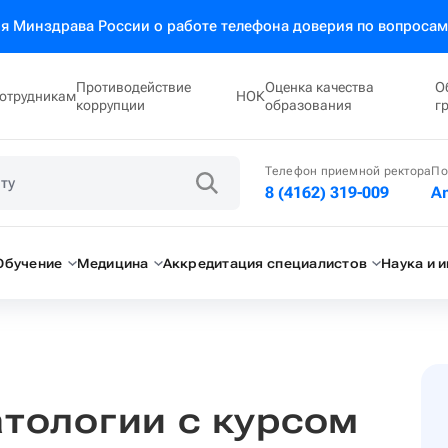
 Минздрава России о работе телефона доверия по вопросам
Противодействие
Оценка качества
О
отрудникам
НОК
коррупции
образования
г
Телефон приемной ректора
По
8 (4162) 319-009
A
Обучение
Медицина
Аккредитация специалистов
Наука и 
тологии с курсом