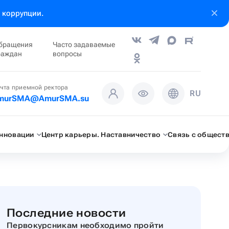
 коррупции.
бращения
Часто задаваемые
раждан
вопросы
чта приемной ректора
RU
murSMA@AmurSMA.su
инновации
Центр карьеры. Наставничество
Связь с общест
Последние новости
Первокурсникам необходимо пройти