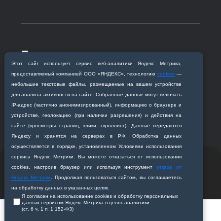
Приемная комиссия
Этот сайт использует сервис веб‑аналитики Яндекс Метрика,
Благовещенск, ул. Горького, 95
предоставляемый компанией ООО «ЯНДЕКС», технологию
cookies
—
+7 (4162) 319‒016
небольшие текстовые файлы, размещаемые на вашем устройстве
abitur@amursma.su
для анализа активности на сайте. Собранные данные могут включать
Сведения об образовательной
IP‑адрес (частично анонимизированный), информацию о браузере и
организации
устройстве, геолокацию (при наличии разрешения) и действия на
сайте (просмотры страниц, клики, скроллинг). Данные передаются
Яндексу и хранятся на серверах в РФ. Обработка данных
осуществляется в порядке, установленном Условиями использования
сервиса Яндекс Метрики. Вы можете отказаться от использования
© 2011-2026 ФГБОУ ВО Амурская государственная
cookies, настроив браузер или используя инструмент
отказа от
медицинская академия
Яндекс Метрики
. Продолжая пользоваться сайтом, вы соглашаетесь
Разработано студией
Z-Labs
на обработку данных в указанных целях.
Я согласен на использование cookies и обработку персональных
данных сервисом Яндекс Метрика в целях аналитики
(ст. 6 ч. 1 п. 1 152‑ФЗ)