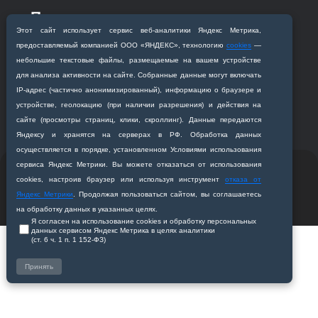
Приемная комиссия
Благовещенск, ул. Горького, 95
Этот сайт использует сервис веб‑аналитики Яндекс Метрика,
предоставляемый компанией ООО «ЯНДЕКС», технологию
cookies
—
+7 (4162) 319‒016
небольшие текстовые файлы, размещаемые на вашем устройстве
abitur@amursma.su
для анализа активности на сайте. Собранные данные могут включать
Сведения об образовательной
IP‑адрес (частично анонимизированный), информацию о браузере и
организации
устройстве, геолокацию (при наличии разрешения) и действия на
сайте (просмотры страниц, клики, скроллинг). Данные передаются
Яндексу и хранятся на серверах в РФ. Обработка данных
осуществляется в порядке, установленном Условиями использования
сервиса Яндекс Метрики. Вы можете отказаться от использования
© 2011-2026 ФГБОУ ВО Амурская государственная
cookies, настроив браузер или используя инструмент
отказа от
медицинская академия
Яндекс Метрики
. Продолжая пользоваться сайтом, вы соглашаетесь
Разработано студией
Z-Labs
на обработку данных в указанных целях.
Я согласен на использование cookies и обработку персональных
данных сервисом Яндекс Метрика в целях аналитики
(ст. 6 ч. 1 п. 1 152‑ФЗ)
Принять