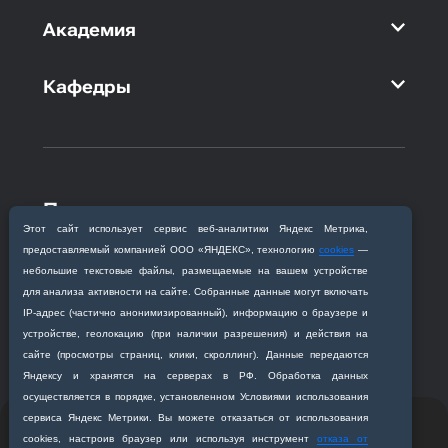
Академия
Кафедры
Приемная комиссия
Этот сайт использует сервис веб‑аналитики Яндекс Метрика,
Благовещенск, ул. Горького, 95
предоставляемый компанией ООО «ЯНДЕКС», технологию
cookies
—
+7 (4162) 319‒016
небольшие текстовые файлы, размещаемые на вашем устройстве
abitur@amursma.su
для анализа активности на сайте. Собранные данные могут включать
Сведения об образовательной
IP‑адрес (частично анонимизированный), информацию о браузере и
организации
устройстве, геолокацию (при наличии разрешения) и действия на
сайте (просмотры страниц, клики, скроллинг). Данные передаются
Яндексу и хранятся на серверах в РФ. Обработка данных
осуществляется в порядке, установленном Условиями использования
сервиса Яндекс Метрики. Вы можете отказаться от использования
© 2011-2026 ФГБОУ ВО Амурская государственная
cookies, настроив браузер или используя инструмент
отказа от
медицинская академия