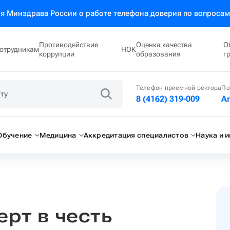
 Минздрава России о работе телефона доверия по вопросам
Противодействие
Оценка качества
О
отрудникам
НОК
коррупции
образования
г
Телефон приемной ректора
По
8 (4162) 319-009
A
Обучение
Медицина
Аккредитация специалистов
Наука и 
рт в честь