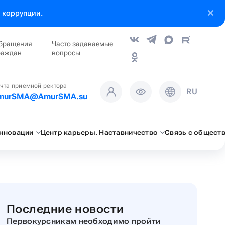
 коррупции.
бращения
Часто задаваемые
раждан
вопросы
чта приемной ректора
RU
murSMA@AmurSMA.su
инновации
Центр карьеры. Наставничество
Связь с общест
Последние новости
Первокурсникам необходимо пройти