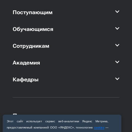
Поступающим
Обучающимся
Сотрудникам
Академия
Кафедры
Приемная комиссия
Благовещенск, ул. Горького, 95
Этот сайт использует сервис веб‑аналитики Яндекс Метрика,
предоставляемый компанией ООО «ЯНДЕКС», технологию
cookies
—
+7 (4162) 319‒016