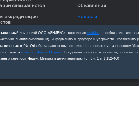
ации специалистов
Объявления
я аккредитация
Новости
стов
Вакансии
ка к прохождению
едоставляемый компанией ООО «ЯНДЕКС», технологию
cookies
— небольшие текстовы
ации специалистов
Противодействие корруп
(частично анонимизированный), информацию о браузере и устройстве, геолокацию 
я на серверах в РФ. Обработка данных осуществляется в порядке, установленном Ус
Антитеррористическая
уя инструмент
отказа от Яндекс Метрики
. Продолжая пользоваться сайтом, вы соглашае
деятельность
нных сервисом Яндекс Метрика в целях аналитики (ст. 6 ч. 1 п. 1 152‑ФЗ)
Единый образовательный