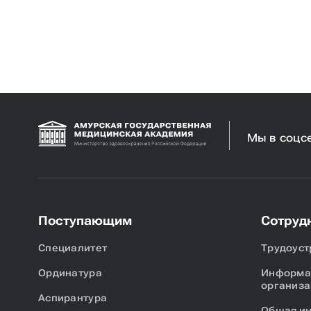
Мы в соцс
Поступающим
Сотруд
Специалитет
Трудоуст
Ординатура
Информац
организа
Аспирантура
Общая и