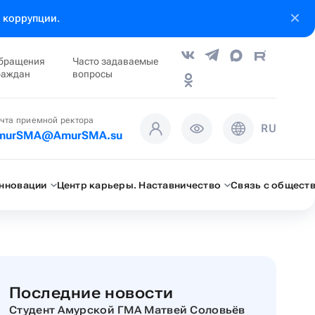
 коррупции.
бращения
Часто задаваемые
раждан
вопросы
чта приемной ректора
RU
murSMA@AmurSMA.su
инновации
Центр карьеры. Наставничество
Связь с общест
Последние новости
Студент Амурской ГМА Матвей Соловьёв