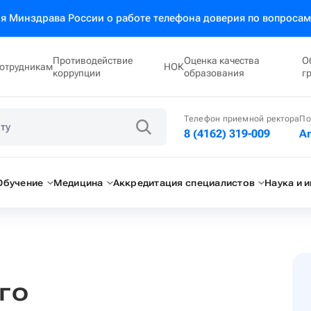
 Минздрава России о работе телефона доверия по вопросам
Противодействие
Оценка качества
О
отрудникам
НОК
коррупции
образования
г
Телефон приемной ректора
По
8 (4162) 319-009
A
Обучение
Медицина
Аккредитация специалистов
Наука и 
го