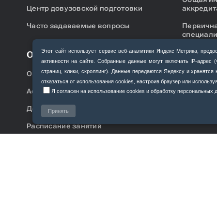
Центр довузовской подготовки
аккредит
Часто задаваемые вопросы
Первична
специали
Подготов
Этот сайт использует сервис веб‑аналитики Яндекс Метрика, пр
Обучающимся
аккредит
активности на сайте. Собранные данные могут включать IP‑адрес 
страниц, клики, скроллинг). Данные передаются Яндексу и хранятс
Ординатура
отказаться от использования cookies, настроив браузер или использ
Аспирантура
Я согласен на использование cookies и обработку персональных да
Дополнительное образование
Принять
Расписание занятий
Расписание занятий аспирантов,
ординаторов
Приемная комиссия