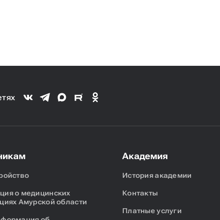
етях
никам
Академия
ройство
История академии
ия о медицинских
Контакты
циях Амурской области
Платные услуги
нформация об