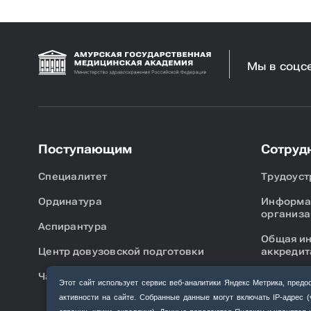
Мы в соцс
Поступающим
Сотруд
Специалитет
Трудоуст
Ординатура
Информац
организа
Аспирантура
Общая и
Центр довузовской подготовки
аккредит
Часто задаваемые вопросы
Первична
Этот сайт использует сервис веб‑аналитики Яндекс Метрика, пр
специали
активности на сайте. Собранные данные могут включать IP‑адрес 