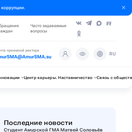
 коррупции.
бращения
Часто задаваемые
раждан
вопросы
чта приемной ректора
RU
murSMA@AmurSMA.su
инновации
Центр карьеры. Наставничество
Связь с общест
Последние новости
Студент Амурской ГМА Матвей Соловьёв