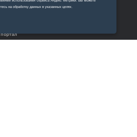
ловиями использования сервиса Яндекс Метрики. Вы можете
ции
тесь на обработку данных в указанных целях.
 портал
ma.su