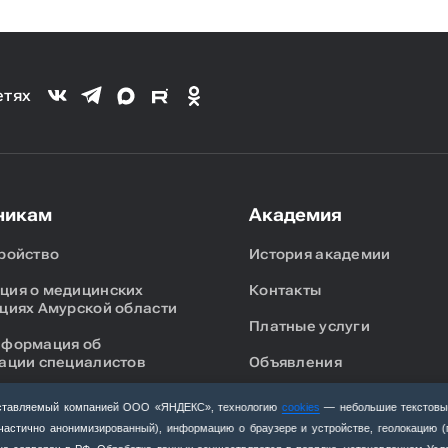
етях
никам
Академия
ройство
История академии
ия о медицинских
Контакты
циях Амурской области
Платные услуги
нформация об
ации специалистов
Объявления
я аккредитация
Новости
едоставляемый компанией ООО «ЯНДЕКС», технологию
cookies
— небольшие текстовы
стов
(частично анонимизированный), информацию о браузере и устройстве, геолокацию 
Вакансии