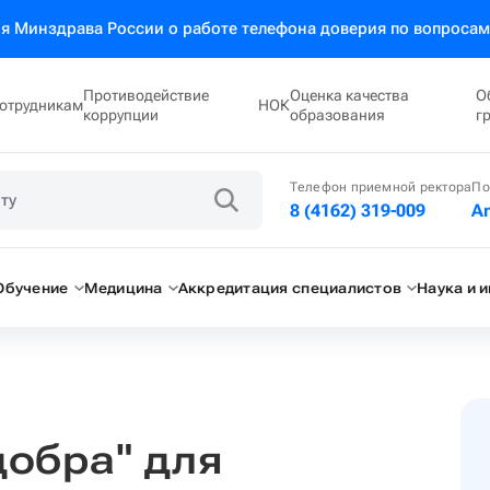
 Минздрава России о работе телефона доверия по вопросам
Противодействие
Оценка качества
О
отрудникам
НОК
коррупции
образования
г
Телефон приемной ректора
По
8 (4162) 319-009
A
Обучение
Медицина
Аккредитация специалистов
Наука и 
добра" для