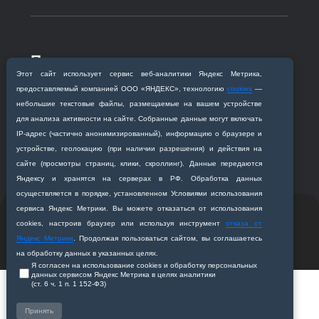
Приемная комиссия
Этот сайт использует сервис веб‑аналитики Яндекс Метрика,
Благовещенск, ул. Горького, 95
предоставляемый компанией ООО «ЯНДЕКС», технологию
cookies
—
+7 (4162) 319‒016
небольшие текстовые файлы, размещаемые на вашем устройстве
abitur@amursma.su
для анализа активности на сайте. Собранные данные могут включать
Сведения об образовательной
IP‑адрес (частично анонимизированный), информацию о браузере и
организации
устройстве, геолокацию (при наличии разрешения) и действия на
сайте (просмотры страниц, клики, скроллинг). Данные передаются
Яндексу и хранятся на серверах в РФ. Обработка данных
осуществляется в порядке, установленном Условиями использования
сервиса Яндекс Метрики. Вы можете отказаться от использования
© 2011-2026 ФГБОУ ВО Амурская государственная
cookies, настроив браузер или используя инструмент
отказа от
медицинская академия
Яндекс Метрики
. Продолжая пользоваться сайтом, вы соглашаетесь
Разработано студией
Z-Labs
на обработку данных в указанных целях.
Я согласен на использование cookies и обработку персональных
данных сервисом Яндекс Метрика в целях аналитики
(ст. 6 ч. 1 п. 1 152‑ФЗ)
Принять