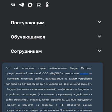
Поступающим
Обучающимся
Сотрудникам
Академия
Этот сайт использует сервис веб‑аналитики Яндекс Метрика,
предоставляемый компанией ООО «ЯНДЕКС», технологию
cookies
—
Кафедры
небольшие текстовые файлы, размещаемые на вашем устройстве
для анализа активности на сайте. Собранные данные могут включать
IP‑адрес (частично анонимизированный), информацию о браузере и
устройстве, геолокацию (при наличии разрешения) и действия на
сайте (просмотры страниц, клики, скроллинг). Данные передаются
Яндексу и хранятся на серверах в РФ. Обработка данных
Приемная комиссия
осуществляется в порядке, установленном Условиями использования