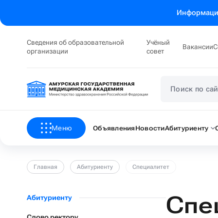
Информация
Сведения об образовательной
Учёный
Вакансии
С
организации
совет
Меню
Объявления
Новости
Абитуриенту
Главная
Абитуриенту
Специалитет
Спе
Абитуриенту
Слово ректору