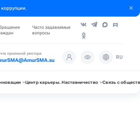
 коррупции.
бращения
Часто задаваемые
раждан
вопросы
чта приемной ректора
RU
murSMA@AmurSMA.su
инновации
Центр карьеры. Наставничество
Связь с общест