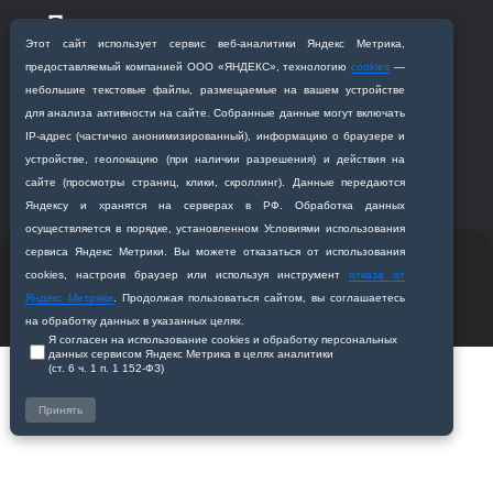
Приемная комиссия
Этот сайт использует сервис веб‑аналитики Яндекс Метрика,
Благовещенск, ул. Горького, 95
предоставляемый компанией ООО «ЯНДЕКС», технологию
cookies
—
+7 (4162) 319‒016
небольшие текстовые файлы, размещаемые на вашем устройстве
abitur@amursma.su
для анализа активности на сайте. Собранные данные могут включать
Сведения об образовательной
IP‑адрес (частично анонимизированный), информацию о браузере и
организации
устройстве, геолокацию (при наличии разрешения) и действия на
сайте (просмотры страниц, клики, скроллинг). Данные передаются
Яндексу и хранятся на серверах в РФ. Обработка данных
осуществляется в порядке, установленном Условиями использования
сервиса Яндекс Метрики. Вы можете отказаться от использования
© 2011-2026 ФГБОУ ВО Амурская государственная
cookies, настроив браузер или используя инструмент
отказа от
медицинская академия
Яндекс Метрики
. Продолжая пользоваться сайтом, вы соглашаетесь
Разработано студией
Z-Labs
на обработку данных в указанных целях.
Я согласен на использование cookies и обработку персональных
данных сервисом Яндекс Метрика в целях аналитики
(ст. 6 ч. 1 п. 1 152‑ФЗ)
Принять