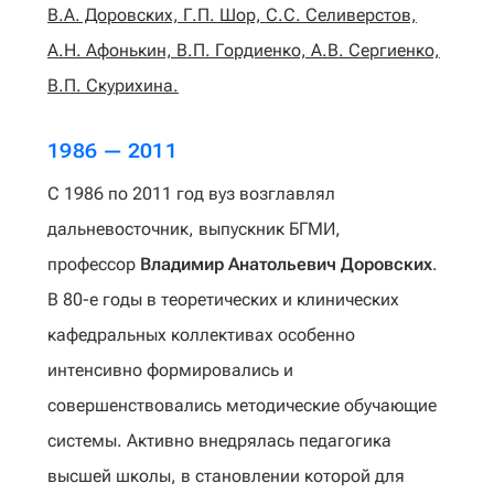
В.А. Доровских, Г.П. Шор, С.С. Селиверстов,
А.Н. Афонькин, В.П. Гордиенко, А.В. Сергиенко,
В.П. Скурихина.
1986 — 2011
С 1986 по 2011 год вуз возглавлял
дальневосточник, выпускник БГМИ,
профессор
Владимир Анатольевич Доровских
.
В 80-е годы в теоретических и клинических
кафедральных коллективах особенно
интенсивно формировались и
совершенствовались методические обучающие
системы. Активно внедрялась педагогика
высшей школы, в становлении которой для