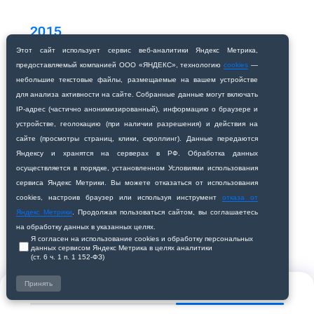
2015
Этот сайт использует сервис веб‑аналитики Яндекс Метрика,
Согласно Концепции развития
предоставляемый компанией ООО «ЯНДЕКС», технологию
cookies
—
здравоохранения России, с 2016 года начнется
небольшие текстовые файлы, размещаемые на вашем устройстве
для анализа активности на сайте. Собранные данные могут включать
переход на новую аккредитационную систему
IP‑адрес (частично анонимизированный), информацию о браузере и
подготовки медицинских работников, которое
устройстве, геолокацию (при наличии разрешения) и действия на
сайте (просмотры страниц, клики, скроллинг). Данные передаются
предусматривает обязательное прохождение
Яндексу и хранятся на серверах в РФ. Обработка данных
осуществляется в порядке, установленном Условиями использования
симуляционных циклов (не менее 40 часов в
сервиса Яндекс Метрики. Вы можете отказаться от использования
год) и теоретическую подготовку (не менее 10
cookies, настроив браузер или используя инструмент
отказа от
Яндекс Метрики
. Продолжая пользоваться сайтом, вы соглашаетесь
часов в год) с последующей индивидуальной
на обработку данных в указанных целях.
аттестацией. Аккредитационно-симуляционный
Я согласен на использование cookies и обработку персональных
данных сервисом Яндекс Метрика в целях аналитики
(ст. 6 ч. 1 п. 1 152‑ФЗ)
центр академии начал обучение специалистов
здравоохранения по практическим навыкам на
Принять
2013
2014
2015
2016
2017
2018
2019
тренажерах и муляжах. В числе первых прошли