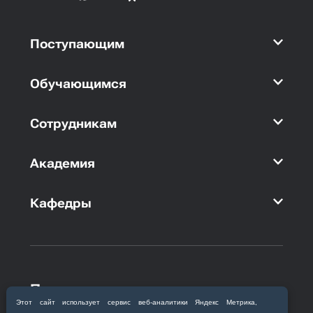
Поступающим
Обучающимся
Сотрудникам
Академия
Кафедры
Приемная комиссия
Этот сайт использует сервис веб‑аналитики Яндекс Метрика,
Благовещенск, ул. Горького, 95