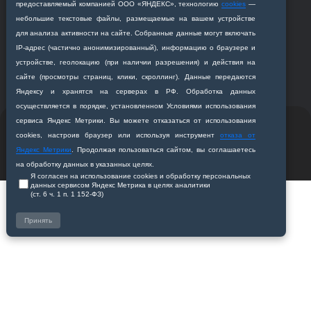
предоставляемый компанией ООО «ЯНДЕКС», технологию
cookies
—
+7 (4162) 319‒016
небольшие текстовые файлы, размещаемые на вашем устройстве
abitur@amursma.su
для анализа активности на сайте. Собранные данные могут включать
Сведения об образовательной
IP‑адрес (частично анонимизированный), информацию о браузере и
организации
устройстве, геолокацию (при наличии разрешения) и действия на
сайте (просмотры страниц, клики, скроллинг). Данные передаются
Яндексу и хранятся на серверах в РФ. Обработка данных
осуществляется в порядке, установленном Условиями использования
сервиса Яндекс Метрики. Вы можете отказаться от использования
© 2011-2026 ФГБОУ ВО Амурская государственная
cookies, настроив браузер или используя инструмент
отказа от
медицинская академия
Яндекс Метрики
. Продолжая пользоваться сайтом, вы соглашаетесь
Разработано студией
Z-Labs
на обработку данных в указанных целях.
Я согласен на использование cookies и обработку персональных
данных сервисом Яндекс Метрика в целях аналитики
(ст. 6 ч. 1 п. 1 152‑ФЗ)
Принять