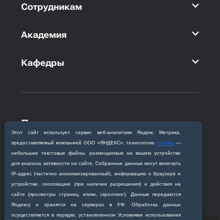
Сотрудникам
Академия
Кафедры
Приемная комиссия
Этот сайт использует сервис веб‑аналитики Яндекс Метрика,
Благовещенск, ул. Горького, 95
предоставляемый компанией ООО «ЯНДЕКС», технологию
cookies
—
+7 (4162) 319‒016
небольшие текстовые файлы, размещаемые на вашем устройстве
abitur@amursma.su
для анализа активности на сайте. Собранные данные могут включать
Сведения об образовательной
IP‑адрес (частично анонимизированный), информацию о браузере и
организации
устройстве, геолокацию (при наличии разрешения) и действия на
сайте (просмотры страниц, клики, скроллинг). Данные передаются
Яндексу и хранятся на серверах в РФ. Обработка данных
осуществляется в порядке, установленном Условиями использования