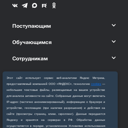
Поступающим
Обучающимся
Сотрудникам
Академия
Этот сайт использует сервис веб‑аналитики Яндекс Метрика,
предоставляемый компанией ООО «ЯНДЕКС», технологию
cookies
—
Кафедры
небольшие текстовые файлы, размещаемые на вашем устройстве
для анализа активности на сайте. Собранные данные могут включать
IP‑адрес (частично анонимизированный), информацию о браузере и
устройстве, геолокацию (при наличии разрешения) и действия на
сайте (просмотры страниц, клики, скроллинг). Данные передаются
Яндексу и хранятся на серверах в РФ. Обработка данных
Приемная комиссия
осуществляется в порядке, установленном Условиями использования