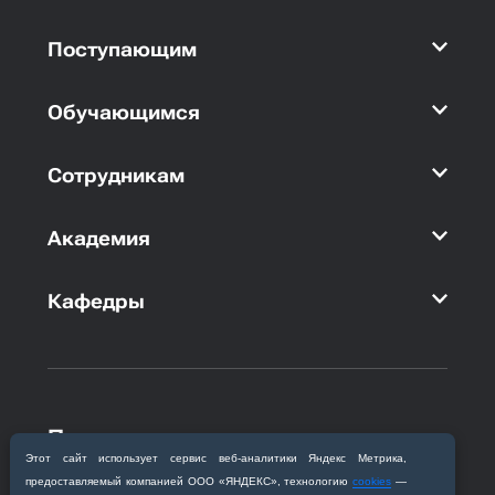
Поступающим
Обучающимся
Сотрудникам
Академия
Кафедры
Приемная комиссия
Благовещенск, ул. Горького, 95
Этот сайт использует сервис веб‑аналитики Яндекс Метрика,
предоставляемый компанией ООО «ЯНДЕКС», технологию
cookies
—
+7 (4162) 319‒016