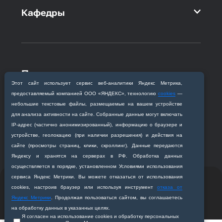
Кафедры
Приемная комиссия
Этот сайт использует сервис веб‑аналитики Яндекс Метрика,
Благовещенск, ул. Горького, 95
предоставляемый компанией ООО «ЯНДЕКС», технологию
cookies
—
+7 (4162) 319‒016
небольшие текстовые файлы, размещаемые на вашем устройстве
abitur@amursma.su
для анализа активности на сайте. Собранные данные могут включать
Сведения об образовательной
IP‑адрес (частично анонимизированный), информацию о браузере и
организации
устройстве, геолокацию (при наличии разрешения) и действия на
сайте (просмотры страниц, клики, скроллинг). Данные передаются
Яндексу и хранятся на серверах в РФ. Обработка данных
осуществляется в порядке, установленном Условиями использования
сервиса Яндекс Метрики. Вы можете отказаться от использования
© 2011-2026 ФГБОУ ВО Амурская государственная
cookies, настроив браузер или используя инструмент
отказа от
медицинская академия
Яндекс Метрики
. Продолжая пользоваться сайтом, вы соглашаетесь
Разработано студией
Z-Labs
на обработку данных в указанных целях.
Я согласен на использование cookies и обработку персональных