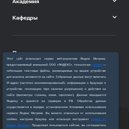
Академия
Кафедры
Приемная комиссия
Этот сайт использует сервис веб‑аналитики Яндекс Метрика,
Благовещенск, ул. Горького, 95
предоставляемый компанией ООО «ЯНДЕКС», технологию
cookies
—
+7 (4162) 319‒016
небольшие текстовые файлы, размещаемые на вашем устройстве
abitur@amursma.su
для анализа активности на сайте. Собранные данные могут включать
Сведения об образовательной
IP‑адрес (частично анонимизированный), информацию о браузере и
организации
устройстве, геолокацию (при наличии разрешения) и действия на
сайте (просмотры страниц, клики, скроллинг). Данные передаются
Яндексу и хранятся на серверах в РФ. Обработка данных
осуществляется в порядке, установленном Условиями использования
сервиса Яндекс Метрики. Вы можете отказаться от использования
© 2011-2026 ФГБОУ ВО Амурская государственная
cookies, настроив браузер или используя инструмент
отказа от
медицинская академия
Яндекс Метрики
. Продолжая пользоваться сайтом, вы соглашаетесь