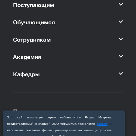
Поступающим
Обучающимся
Сотрудникам
Академия
Кафедры
Приемная комиссия
Этот сайт использует сервис веб‑аналитики Яндекс Метрика,
Благовещенск, ул. Горького, 95
предоставляемый компанией ООО «ЯНДЕКС», технологию
cookies
—
+7 (4162) 319‒016
небольшие текстовые файлы, размещаемые на вашем устройстве
abitur@amursma.su