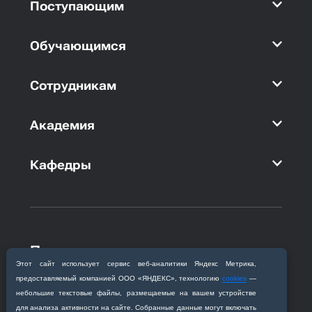
Поступающим
Обучающимся
Сотрудникам
Академия
Кафедры
Приемная комиссия
Этот сайт использует сервис веб‑аналитики Яндекс Метрика,
Благовещенск, ул. Горького, 95
предоставляемый компанией ООО «ЯНДЕКС», технологию
cookies
—
+7 (4162) 319‒016
небольшие текстовые файлы, размещаемые на вашем устройстве
abitur@amursma.su
для анализа активности на сайте. Собранные данные могут включать