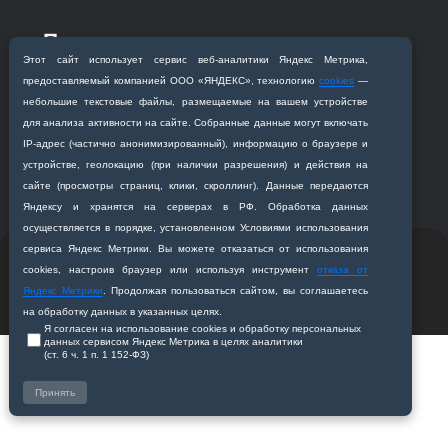
Приемная комиссия
Благовещенск, ул. Горького, 95
Этот сайт использует сервис веб‑аналитики Яндекс Метрика,
предоставляемый компанией ООО «ЯНДЕКС», технологию
cookies
—
+7 (4162) 319‒016
небольшие текстовые файлы, размещаемые на вашем устройстве
abitur@amursma.su
для анализа активности на сайте. Собранные данные могут включать
Сведения об образовательной
IP‑адрес (частично анонимизированный), информацию о браузере и
организации
устройстве, геолокацию (при наличии разрешения) и действия на
сайте (просмотры страниц, клики, скроллинг). Данные передаются
Яндексу и хранятся на серверах в РФ. Обработка данных
осуществляется в порядке, установленном Условиями использования
сервиса Яндекс Метрики. Вы можете отказаться от использования
© 2011-2026 ФГБОУ ВО Амурская государственная
cookies, настроив браузер или используя инструмент
отказа от
медицинская академия
Яндекс Метрики
. Продолжая пользоваться сайтом, вы соглашаетесь
Разработано студией
Z-Labs
на обработку данных в указанных целях.
Я согласен на использование cookies и обработку персональных
данных сервисом Яндекс Метрика в целях аналитики
(ст. 6 ч. 1 п. 1 152‑ФЗ)
Принять