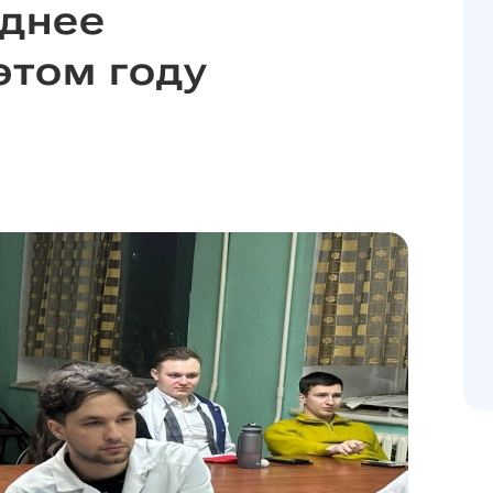
однее
этом году