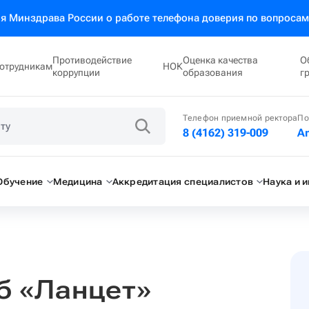
 Минздрава России о работе телефона доверия по вопросам
Противодействие
Оценка качества
О
отрудникам
НОК
коррупции
образования
г
Телефон приемной ректора
По
8 (4162) 319-009
A
Обучение
Медицина
Аккредитация специалистов
Наука и 
б «Ланцет»