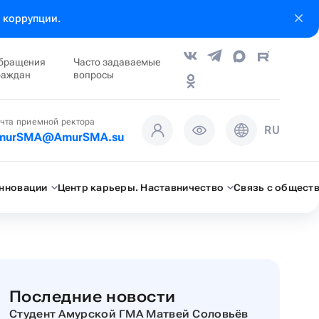
 коррупции.
бращения
Часто задаваемые
раждан
вопросы
чта приемной ректора
RU
murSMA@AmurSMA.su
инновации
Центр карьеры. Наставничество
Связь с общест
Последние новости
Студент Амурской ГМА Матвей Соловьёв