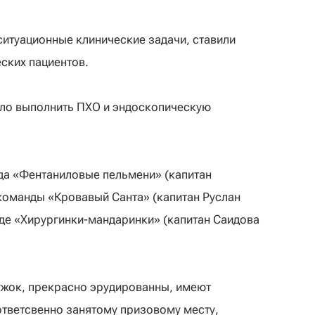
итуационные клинические задачи, ставили
еских пациентов.
ло выполнить ПХО и эндоскопическую
да «Фентаниловые пельмени» (капитан
 команды «Кровавый Санта» (капитан Руслан
анде «Хирургинки-мандаринки» (капитан Саидова
ужок, прекрасно эрудированны, имеют
ответсвенно занятому призовому месту,