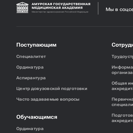
Мы в соцс
Поступающим
Сотруд
Специалитет
Трудоуст
Ординатура
Информац
организа
Аспирантура
Общая и
Центр довузовской подготовки
аккредит
Часто задаваемые вопросы
Первична
специали
Подготов
Обучающимся
аккредит
Ординатура