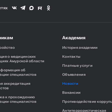
етях
никам
Академия
ройство
История академии
ия о медицинских
Контакты
циях Амурской области
Платные услуги
нформация об
ации специалистов
Объявления
я аккредитация
Новости
стов
Вакансии
ка к прохождению
ации специалистов
Противодействие корруп
Антитеррористическая