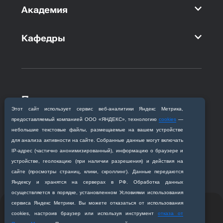
Академия
Кафедры
Приемная комиссия
Этот сайт использует сервис веб‑аналитики Яндекс Метрика,
Благовещенск, ул. Горького, 95
предоставляемый компанией ООО «ЯНДЕКС», технологию
cookies
—
+7 (4162) 319‒016
небольшие текстовые файлы, размещаемые на вашем устройстве
abitur@amursma.su
для анализа активности на сайте. Собранные данные могут включать
Сведения об образовательной
IP‑адрес (частично анонимизированный), информацию о браузере и
организации
устройстве, геолокацию (при наличии разрешения) и действия на
сайте (просмотры страниц, клики, скроллинг). Данные передаются
Яндексу и хранятся на серверах в РФ. Обработка данных
осуществляется в порядке, установленном Условиями использования
сервиса Яндекс Метрики. Вы можете отказаться от использования
© 2011-2026 ФГБОУ ВО Амурская государственная
cookies, настроив браузер или используя инструмент
отказа от
медицинская академия