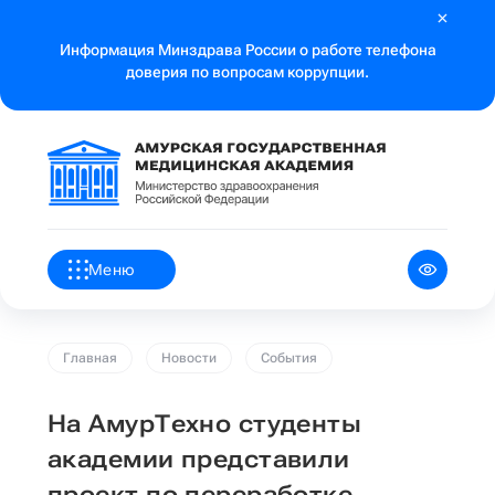
Информация Минздрава России о работе телефона
доверия по вопросам коррупции.
Меню
Главная
Новости
События
На АмурТехно студенты
академии представили
проект по переработке