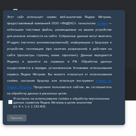
Приемная комиссия
Благовещенск, ул. Горького, 95
Этот сайт использует сервис веб‑аналитики Яндекс Метрика,
предоставляемый компанией ООО «ЯНДЕКС», технологию
cookies
—
+7 (4162) 319‒016
небольшие текстовые файлы, размещаемые на вашем устройстве
abitur@amursma.su
для анализа активности на сайте. Собранные данные могут включать
Сведения об образовательной
IP‑адрес (частично анонимизированный), информацию о браузере и
организации
устройстве, геолокацию (при наличии разрешения) и действия на
сайте (просмотры страниц, клики, скроллинг). Данные передаются
Яндексу и хранятся на серверах в РФ. Обработка данных
осуществляется в порядке, установленном Условиями использования
сервиса Яндекс Метрики. Вы можете отказаться от использования
© 2011-2026 ФГБОУ ВО Амурская государственная
cookies, настроив браузер или используя инструмент
отказа от
медицинская академия
Яндекс Метрики
. Продолжая пользоваться сайтом, вы соглашаетесь
Разработано студией
Z-Labs
на обработку данных в указанных целях.
Я согласен на использование cookies и обработку персональных
данных сервисом Яндекс Метрика в целях аналитики
(ст. 6 ч. 1 п. 1 152‑ФЗ)
Принять