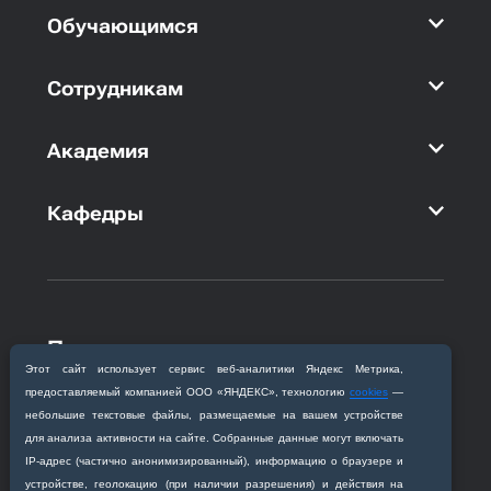
Обучающимся
Сотрудникам
Академия
Кафедры
Приемная комиссия
Этот сайт использует сервис веб‑аналитики Яндекс Метрика,
Благовещенск, ул. Горького, 95
предоставляемый компанией ООО «ЯНДЕКС», технологию
cookies
—
+7 (4162) 319‒016
небольшие текстовые файлы, размещаемые на вашем устройстве
abitur@amursma.su
для анализа активности на сайте. Собранные данные могут включать
Сведения об образовательной
IP‑адрес (частично анонимизированный), информацию о браузере и
организации
устройстве, геолокацию (при наличии разрешения) и действия на