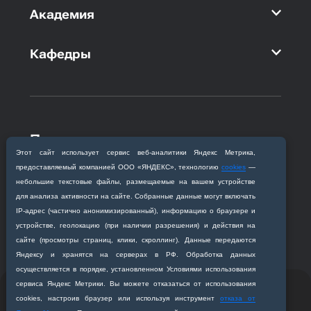
Академия
Кафедры
Приемная комиссия
Этот сайт использует сервис веб‑аналитики Яндекс Метрика,
Благовещенск, ул. Горького, 95
предоставляемый компанией ООО «ЯНДЕКС», технологию
cookies
—
+7 (4162) 319‒016
небольшие текстовые файлы, размещаемые на вашем устройстве
abitur@amursma.su
для анализа активности на сайте. Собранные данные могут включать
Сведения об образовательной
IP‑адрес (частично анонимизированный), информацию о браузере и
организации
устройстве, геолокацию (при наличии разрешения) и действия на
сайте (просмотры страниц, клики, скроллинг). Данные передаются
Яндексу и хранятся на серверах в РФ. Обработка данных
осуществляется в порядке, установленном Условиями использования
сервиса Яндекс Метрики. Вы можете отказаться от использования
© 2011-2026 ФГБОУ ВО Амурская государственная
cookies, настроив браузер или используя инструмент
отказа от
медицинская академия