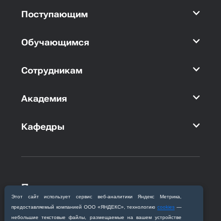
Поступающим
Обучающимся
Сотрудникам
Академия
Кафедры
Приемная комиссия
Этот сайт использует сервис веб‑аналитики Яндекс Метрика,
Благовещенск, ул. Горького, 95
предоставляемый компанией ООО «ЯНДЕКС», технологию
cookies
—
+7 (4162) 319‒016
небольшие текстовые файлы, размещаемые на вашем устройстве