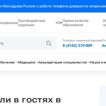
 Минздрава России о работе телефона доверия по вопросам
Противодействие
Оценка качества
О
отрудникам
НОК
коррупции
образования
г
Телефон приемной ректора
По
8 (4162) 319-009
A
Обучение
Медицина
Аккредитация специалистов
Наука и 
и в гостях в