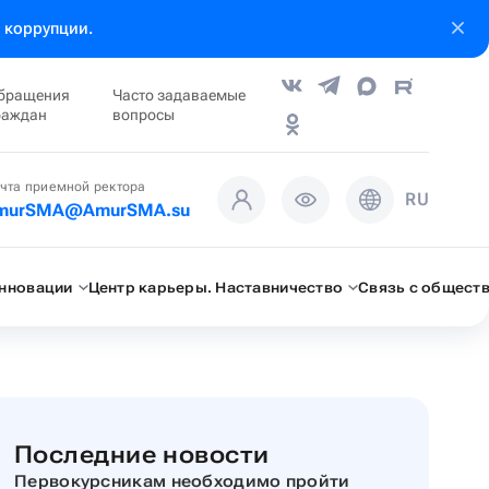
 коррупции.
бращения
Часто задаваемые
раждан
вопросы
чта приемной ректора
RU
murSMA@AmurSMA.su
инновации
Центр карьеры. Наставничество
Связь с общест
Последние новости
Первокурсникам необходимо пройти