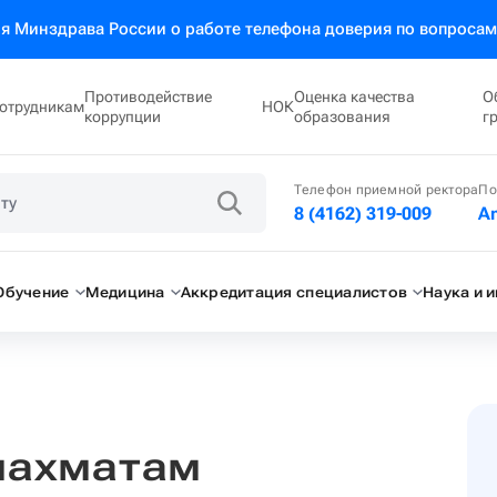
 Минздрава России о работе телефона доверия по вопросам
Противодействие
Оценка качества
О
отрудникам
НОК
коррупции
образования
г
Телефон приемной ректора
По
8 (4162) 319-009
A
Обучение
Медицина
Аккредитация специалистов
Наука и 
шахматам