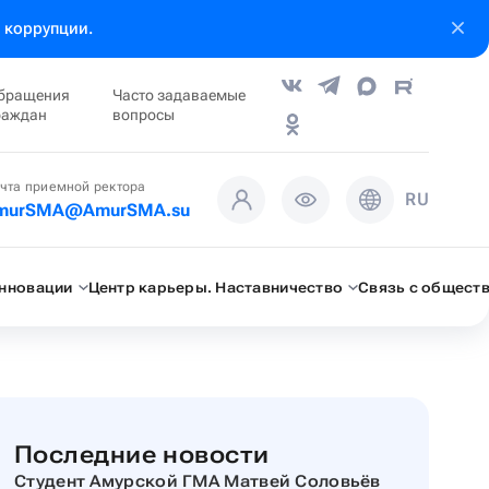
 коррупции.
бращения
Часто задаваемые
раждан
вопросы
чта приемной ректора
RU
murSMA@AmurSMA.su
инновации
Центр карьеры. Наставничество
Связь с общест
Последние новости
Студент Амурской ГМА Матвей Соловьёв