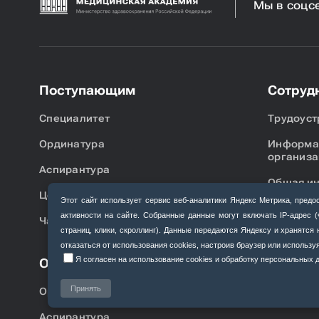
Мы в соцс
Поступающим
Сотруд
Специалитет
Трудоуст
Ординатура
Информац
организа
Аспирантура
Общая и
Центр довузовской подготовки
аккредит
Этот сайт использует сервис веб‑аналитики Яндекс Метрика, пр
активности на сайте. Собранные данные могут включать IP‑адрес 
Часто задаваемые вопросы
Первична
страниц, клики, скроллинг). Данные передаются Яндексу и хранятс
специали
отказаться от использования cookies, настроив браузер или использ
Подготов
Я согласен на использование cookies и обработку персональных да
Обучающимся
аккредит
Принять
Ординатура
Аспирантура