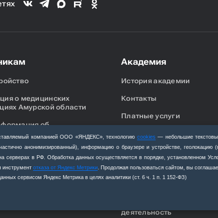
етях
никам
Академия
ройство
История академии
ия о медицинских
Контакты
циях Амурской области
Платные услуги
нформация об
ации специалистов
Объявления
едоставляемый компанией ООО «ЯНДЕКС», технологию
cookies
— небольшие текстовы
(частично анонимизированный), информацию о браузере и устройстве, геолокацию 
я аккредитация
Новости
я на серверах в РФ. Обработка данных осуществляется в порядке, установленном Ус
стов
уя инструмент
отказа от Яндекс Метрики
. Продолжая пользоваться сайтом, вы соглашае
Вакансии
ка к прохождению
нных сервисом Яндекс Метрика в целях аналитики (ст. 6 ч. 1 п. 1 152‑ФЗ)
ации специалистов
Противодействие корруп
Антитеррористическая
деятельность