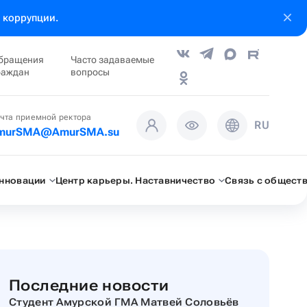
 коррупции.
бращения
Часто задаваемые
раждан
вопросы
чта приемной ректора
RU
murSMA@AmurSMA.su
инновации
Центр карьеры. Наставничество
Связь с общест
Последние новости
Студент Амурской ГМА Матвей Соловьёв