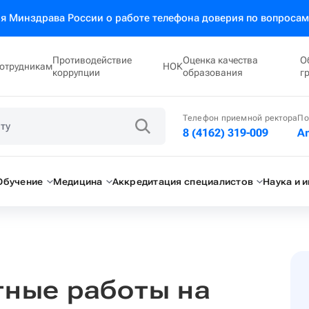
 Минздрава России о работе телефона доверия по вопросам
Противодействие
Оценка качества
О
отрудникам
НОК
коррупции
образования
г
Телефон приемной ректора
По
8 (4162) 319-009
A
Обучение
Медицина
Аккредитация специалистов
Наука и 
тные работы на