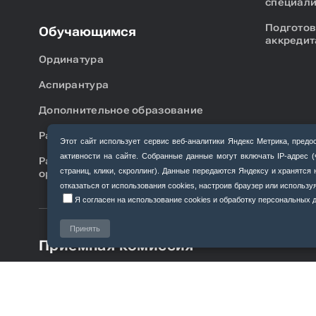
специали
Подготов
Обучающимся
аккредит
Ординатура
Аспирантура
Дополнительное образование
Расписание занятий
Этот сайт использует сервис веб‑аналитики Яндекс Метрика, пр
активности на сайте. Собранные данные могут включать IP‑адрес 
Расписание занятий аспирантов,
страниц, клики, скроллинг). Данные передаются Яндексу и хранятс
ординаторов
отказаться от использования cookies, настроив браузер или использ
Я согласен на использование cookies и обработку персональных да
Принять
Приемная комиссия
Благовещенск, ул. Горького, 95