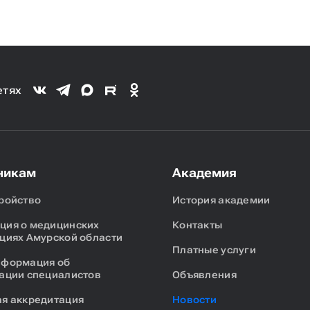
етях
никам
Академия
ройство
История академии
ия о медицинских
Контакты
циях Амурской области
Платные услуги
нформация об
ации специалистов
Объявления
я аккредитация
Новости