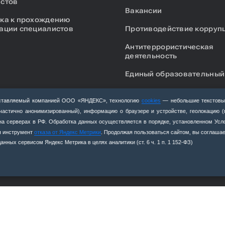
стов
Вакансии
ка к прохождению
ации специалистов
Противодействие корруп
Антитеррористическая
деятельность
Единый образовательный
едоставляемый компанией ООО «ЯНДЕКС», технологию
cookies
— небольшие текстовы
(частично анонимизированный), информацию о браузере и устройстве, геолокацию 
я на серверах в РФ. Обработка данных осуществляется в порядке, установленном Ус
уя инструмент
отказа от Яндекс Метрики
. Продолжая пользоваться сайтом, вы соглашае
нных сервисом Яндекс Метрика в целях аналитики (ст. 6 ч. 1 п. 1 152‑ФЗ)
+7 (4162) 319‒016
abitur@amurs