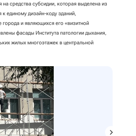
 на средства субсидии, которая выделена из
 к единому дизайн-коду зданий,
е города и являющихся его «визитной
овлены фасады Института патологии дыхания,
ьких жилых многоэтажек в центральной