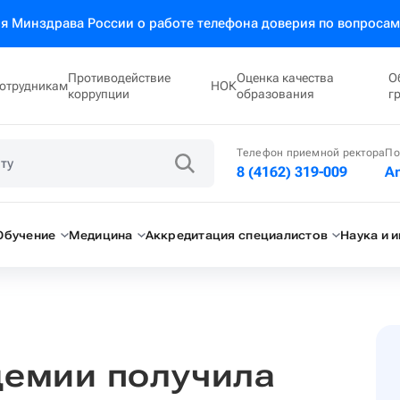
 Минздрава России о работе телефона доверия по вопросам
Противодействие
Оценка качества
О
отрудникам
НОК
коррупции
образования
г
Телефон приемной ректора
По
8 (4162) 319-009
A
Обучение
Медицина
Аккредитация специалистов
Наука и 
демии получила