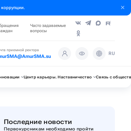
 коррупции.
бращения
Часто задаваемые
раждан
вопросы
чта приемной ректора
RU
murSMA@AmurSMA.su
инновации
Центр карьеры. Наставничество
Связь с общест
Последние новости
Первокурсникам необходимо пройти