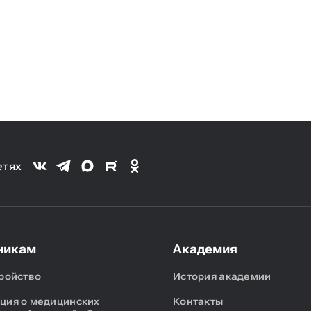
етях
никам
Академия
ройство
История академии
ия о медицинских
Контакты