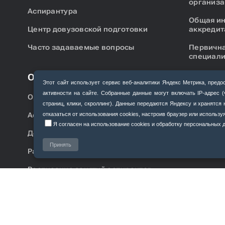
организа
Аспирантура
Общая и
Центр довузовской подготовки
аккредит
Часто задаваемые вопросы
Первична
специали
Подготов
Обучающимся
аккредит
Этот сайт использует сервис веб‑аналитики Яндекс Метрика, пр
активности на сайте. Собранные данные могут включать IP‑адрес 
Ординатура
страниц, клики, скроллинг). Данные передаются Яндексу и хранятс
Аспирантура
отказаться от использования cookies, настроив браузер или использ
Я согласен на использование cookies и обработку персональных да
Дополнительное образование
Принять
Расписание занятий
Расписание занятий аспирантов,
ординаторов