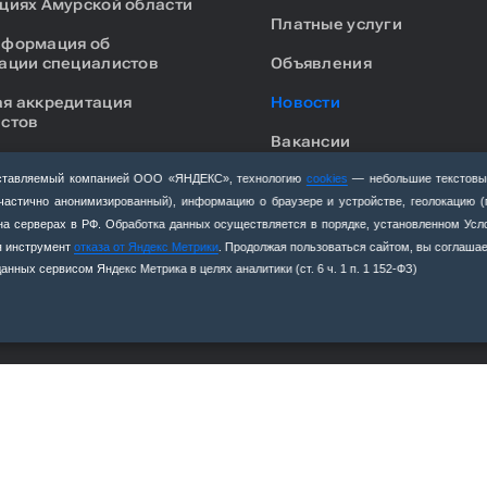
циях Амурской области
Платные услуги
нформация об
ации специалистов
Объявления
я аккредитация
Новости
стов
Вакансии
ка к прохождению
ации специалистов
Противодействие корруп
едоставляемый компанией ООО «ЯНДЕКС», технологию
cookies
— небольшие текстовы
(частично анонимизированный), информацию о браузере и устройстве, геолокацию 
Антитеррористическая
я на серверах в РФ. Обработка данных осуществляется в порядке, установленном Ус
деятельность
уя инструмент
отказа от Яндекс Метрики
. Продолжая пользоваться сайтом, вы соглашае
нных сервисом Яндекс Метрика в целях аналитики (ст. 6 ч. 1 п. 1 152‑ФЗ)
Единый образовательный