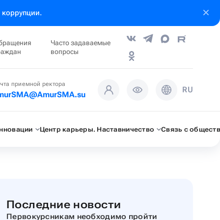
 коррупции.
бращения
Часто задаваемые
раждан
вопросы
чта приемной ректора
RU
murSMA@AmurSMA.su
инновации
Центр карьеры. Наставничество
Связь с общест
Последние новости
Первокурсникам необходимо пройти