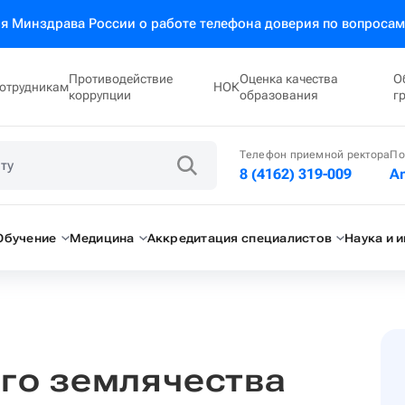
 Минздрава России о работе телефона доверия по вопросам
Противодействие
Оценка качества
О
отрудникам
НОК
коррупции
образования
г
Телефон приемной ректора
По
8 (4162) 319-009
A
Обучение
Медицина
Аккредитация специалистов
Наука и 
го землячества