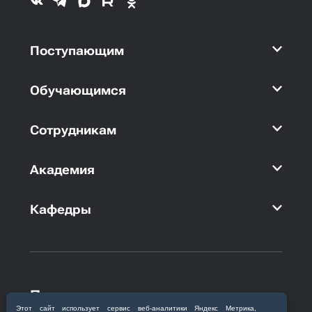
Поступающим
Обучающимся
Сотрудникам
Академия
Кафедры
Приемная комиссия
Этот сайт использует сервис веб‑аналитики Яндекс Метрика,
Благовещенск, ул. Горького, 95