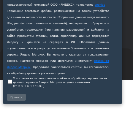
предоставляемый компанией ООО «ЯНДЕКС», технологию
cookies
—
+7 (4162) 319‒016
небольшие текстовые файлы, размещаемые на вашем устройстве
abitur@amursma.su
для анализа активности на сайте. Собранные данные могут включать
Сведения об образовательной
IP‑адрес (частично анонимизированный), информацию о браузере и
организации
устройстве, геолокацию (при наличии разрешения) и действия на
сайте (просмотры страниц, клики, скроллинг). Данные передаются
Яндексу и хранятся на серверах в РФ. Обработка данных
осуществляется в порядке, установленном Условиями использования
сервиса Яндекс Метрики. Вы можете отказаться от использования
© 2011-2026 ФГБОУ ВО Амурская государственная
cookies, настроив браузер или используя инструмент
отказа от
медицинская академия
Яндекс Метрики
. Продолжая пользоваться сайтом, вы соглашаетесь
Разработано студией
Z-Labs
на обработку данных в указанных целях.
Я согласен на использование cookies и обработку персональных
данных сервисом Яндекс Метрика в целях аналитики
(ст. 6 ч. 1 п. 1 152‑ФЗ)
Принять