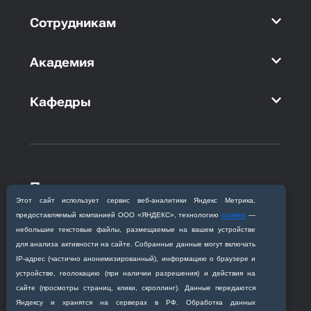
Сотрудникам
Академия
Кафедры
Приемная комиссия
Этот сайт использует сервис веб‑аналитики Яндекс Метрика,
Благовещенск, ул. Горького, 95
предоставляемый компанией ООО «ЯНДЕКС», технологию
cookies
—
+7 (4162) 319‒016
небольшие текстовые файлы, размещаемые на вашем устройстве
abitur@amursma.su
для анализа активности на сайте. Собранные данные могут включать
Сведения об образовательной
IP‑адрес (частично анонимизированный), информацию о браузере и
организации
устройстве, геолокацию (при наличии разрешения) и действия на
сайте (просмотры страниц, клики, скроллинг). Данные передаются
Яндексу и хранятся на серверах в РФ. Обработка данных