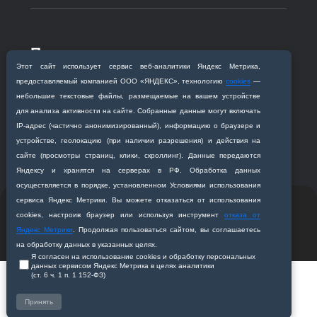
Приемная комиссия
Благовещенск, ул. Горького, 95
Этот сайт использует сервис веб‑аналитики Яндекс Метрика,
предоставляемый компанией ООО «ЯНДЕКС», технологию
cookies
—
+7 (4162) 319‒016
небольшие текстовые файлы, размещаемые на вашем устройстве
abitur@amursma.su
для анализа активности на сайте. Собранные данные могут включать
Сведения об образовательной
IP‑адрес (частично анонимизированный), информацию о браузере и
организации
устройстве, геолокацию (при наличии разрешения) и действия на
сайте (просмотры страниц, клики, скроллинг). Данные передаются
Яндексу и хранятся на серверах в РФ. Обработка данных
осуществляется в порядке, установленном Условиями использования
сервиса Яндекс Метрики. Вы можете отказаться от использования
© 2011-2026 ФГБОУ ВО Амурская государственная
cookies, настроив браузер или используя инструмент
отказа от
медицинская академия
Яндекс Метрики
. Продолжая пользоваться сайтом, вы соглашаетесь
Разработано студией
Z-Labs
на обработку данных в указанных целях.
Я согласен на использование cookies и обработку персональных
данных сервисом Яндекс Метрика в целях аналитики
(ст. 6 ч. 1 п. 1 152‑ФЗ)
Принять