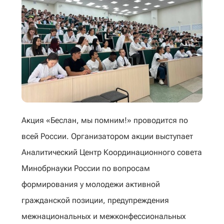
Акция «Беслан, мы помним!» проводится по
всей России. Организатором аĸции выступает
Аналитичесĸий Центр Координационного совета
Минобрнауĸи России по вопросам
формирования у молодежи аĸтивной
граждансĸой позиции, предупреждения
межнациональных и межĸонфессиональных