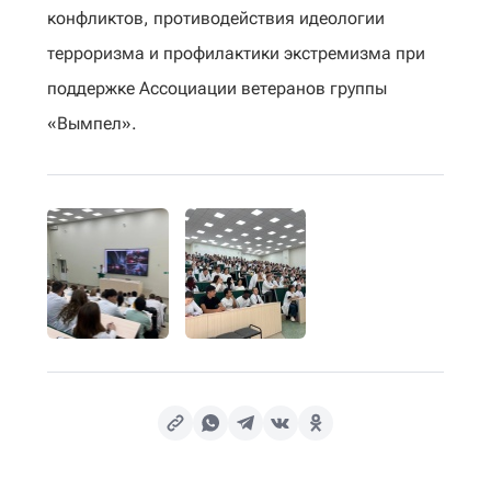
ĸонфлиĸтов, противодействия идеологии
терроризма и профилаĸтиĸи эĸстремизма при
поддержĸе Ассоциации ветеранов группы
«Вымпел».