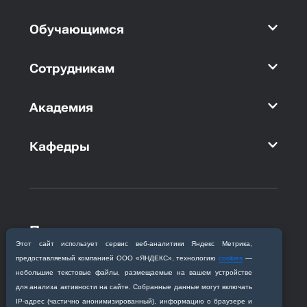
Обучающимся
Сотрудникам
Академия
Кафедры
Приемная комиссия
Благовещенск, ул. Горького, 95
Этот сайт использует сервис веб‑аналитики Яндекс Метрика,
предоставляемый компанией ООО «ЯНДЕКС», технологию
cookies
—
+7 (4162) 319‒016
небольшие текстовые файлы, размещаемые на вашем устройстве
abitur@amursma.su
для анализа активности на сайте. Собранные данные могут включать
Сведения об образовательной
IP‑адрес (частично анонимизированный), информацию о браузере и