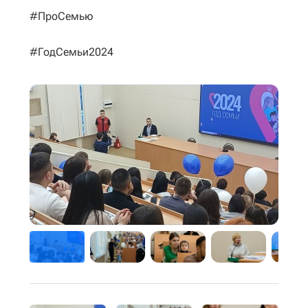
#ПроСемью
#ГодСемьи2024