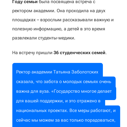
Году семьи
была посвящена встреча с
ректором академии. Она проходила на двух
площадках – взрослым рассказывали важную и
полезную информацию, а детей в это время
развлекали студенты-медики.
На встречу пришли
36 студенческих семей
.
Ректор академии Татьяна Заболотских
сказала, что забота о молодых семьях очень
важна для вуза. «Государство многое делает
для вашей поддержки, и это отражено в
национальных проектах. Все меры работают, и
сейчас мы можем за вас только порадоваться,