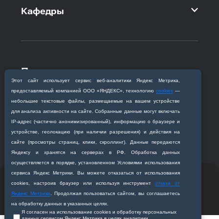
Кафедры
Приемная комиссия
Этот сайт использует сервис веб‑аналитики Яндекс Метрика,
Благовещенск, ул. Горького, 95
предоставляемый компанией ООО «ЯНДЕКС», технологию
cookies
—
+7 (4162) 319‒016
небольшие текстовые файлы, размещаемые на вашем устройстве
abitur@amursma.su
для анализа активности на сайте. Собранные данные могут включать
Сведения об образовательной
IP‑адрес (частично анонимизированный), информацию о браузере и
организации
устройстве, геолокацию (при наличии разрешения) и действия на
сайте (просмотры страниц, клики, скроллинг). Данные передаются
Яндексу и хранятся на серверах в РФ. Обработка данных
осуществляется в порядке, установленном Условиями использования
сервиса Яндекс Метрики. Вы можете отказаться от использования
© 2011-2026 ФГБОУ ВО Амурская государственная
cookies, настроив браузер или используя инструмент
отказа от
медицинская академия
Яндекс Метрики
. Продолжая пользоваться сайтом, вы соглашаетесь
Разработано студией
Z-Labs
на обработку данных в указанных целях.
Я согласен на использование cookies и обработку персональных
данных сервисом Яндекс Метрика в целях аналитики