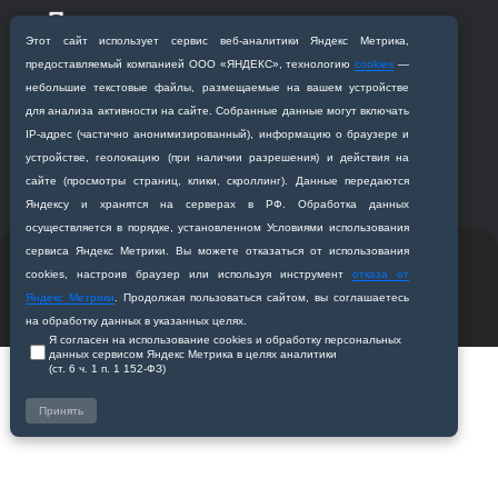
Приемная комиссия
Этот сайт использует сервис веб‑аналитики Яндекс Метрика,
Благовещенск, ул. Горького, 95
предоставляемый компанией ООО «ЯНДЕКС», технологию
cookies
—
+7 (4162) 319‒016
небольшие текстовые файлы, размещаемые на вашем устройстве
abitur@amursma.su
для анализа активности на сайте. Собранные данные могут включать
Сведения об образовательной
IP‑адрес (частично анонимизированный), информацию о браузере и
организации
устройстве, геолокацию (при наличии разрешения) и действия на
сайте (просмотры страниц, клики, скроллинг). Данные передаются
Яндексу и хранятся на серверах в РФ. Обработка данных
осуществляется в порядке, установленном Условиями использования
сервиса Яндекс Метрики. Вы можете отказаться от использования
© 2011-2026 ФГБОУ ВО Амурская государственная
cookies, настроив браузер или используя инструмент
отказа от
медицинская академия
Яндекс Метрики
. Продолжая пользоваться сайтом, вы соглашаетесь
Разработано студией
Z-Labs
на обработку данных в указанных целях.
Я согласен на использование cookies и обработку персональных
данных сервисом Яндекс Метрика в целях аналитики
(ст. 6 ч. 1 п. 1 152‑ФЗ)
Принять