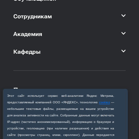
Сотрудникам
Академия
Кафедры
Приемная комиссия
Этот сайт использует сервис веб‑аналитики Яндекс Метрика,
Благовещенск, ул. Горького, 95
предоставляемый компанией ООО «ЯНДЕКС», технологию
cookies
—
+7 (4162) 319‒016
небольшие текстовые файлы, размещаемые на вашем устройстве
abitur@amursma.su
для анализа активности на сайте. Собранные данные могут включать
Сведения об образовательной
IP‑адрес (частично анонимизированный), информацию о браузере и
организации
устройстве, геолокацию (при наличии разрешения) и действия на
сайте (просмотры страниц, клики, скроллинг). Данные передаются